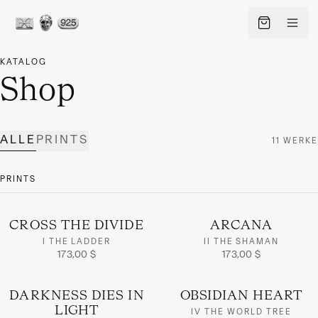
KATALOG
Shop
ALLE
PRINTS
11
WERKE
PRINTS
CROSS THE DIVIDE
ARCANA
I THE LADDER
II THE SHAMAN
DE
SPRACHE
173,00 $
173,00 $
SHIP TO · CURRENCY
DARKNESS DIES IN
OBSIDIAN HEART
CHANGE
Vereinigte Staaten
·
USD
LIGHT
IV THE WORLD TREE