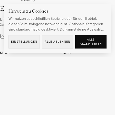
EDITION HEDI XANDT
Hinweis zu Cookies
Wir nutzen ausschließlich Speicher, der für den Betrieb
Limitierte Editionen von Prints und Skulpturen von Hedi
dieser Seite zwingend notwendig ist. Optionale Kategorien
Xandt. Galerie-Qualität für anspruchsvolle Sammler.
sind standardmäßig deaktiviert. Du kannst deine Auswahl
jederzeit ändern.
Zur Datenschutzerklärung
.
ALLE
EINSTELLUNGEN
ALLE ABLEHNEN
AKZEPTIEREN
SHOP
ÜBER
Alle Werke
Story
Prints
Journal
SERVICE
FAQ
Versand & Rückgabe
Kontakt