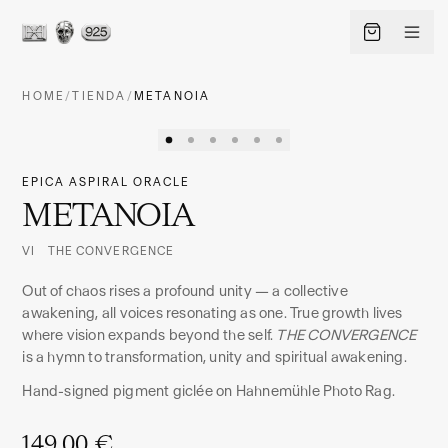
HOME
/
TIENDA
/
METANOIA
EPICA ASPIRAL ORACLE
METANOIA
VI THE CONVERGENCE
Out of chaos rises a profound unity — a collective
awakening, all voices resonating as one. True growth lives
where vision expands beyond the self.
THE CONVERGENCE
ES
IDIOMA
is a hymn to transformation, unity and spiritual awakening.
Hand-signed pigment giclée on Hahnemühle Photo Rag.
SHIP TO · CURRENCY
CHANGE
España
·
EUR
149,00 €