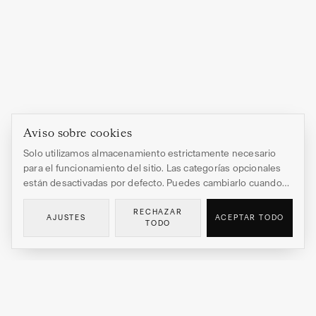
Aviso sobre cookies
Solo utilizamos almacenamiento estrictamente necesario
para el funcionamiento del sitio. Las categorías opcionales
están desactivadas por defecto. Puedes cambiarlo cuando
quieras.
Política de privacidad
.
RECHAZAR
AJUSTES
ACEPTAR TODO
TODO
EDITION HEDI XANDT
METANOIA
AÑADIR AL CARRITO
→
149,00 €
Grabados y esculturas en edición limitada de Hedi Xandt.
Ediciones de calidad museística para coleccionistas