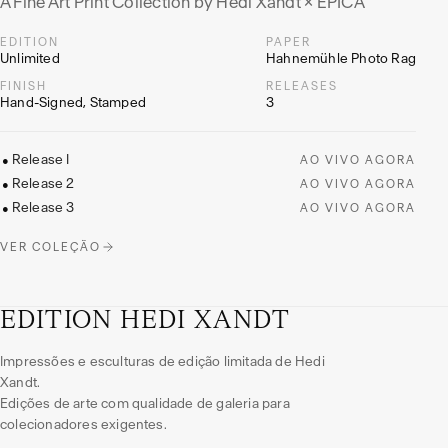
A Fine Art Print Collection by Hedi Xandt × EPICA
EDITION
PAPER
Unlimited
Hahnemühle Photo Rag
FINISH
RELEASES
Hand-Signed, Stamped
3
Release I
●
AO VIVO AGORA
Release 2
●
AO VIVO AGORA
Release 3
●
AO VIVO AGORA
VER COLEÇÃO
EDITION HEDI XANDT
Impressões e esculturas de edição limitada de Hedi
Xandt.
Edições de arte com qualidade de galeria para
colecionadores exigentes.