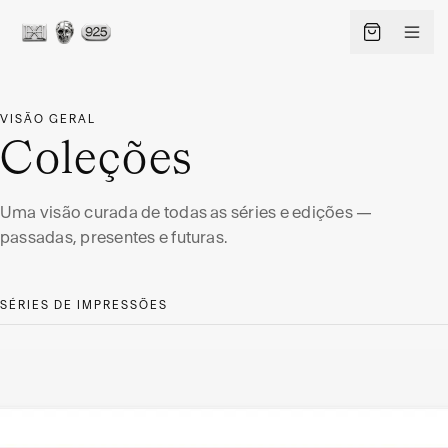
VISÃO GERAL
Coleções
Uma visão curada de todas as séries e edições —
passadas, presentes e futuras.
SÉRIES DE IMPRESSÕES
PT
IDIOMA
SHIP TO · CURRENCY
CHANGE
Alemanha
·
EUR